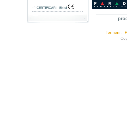
CERTIFICARI - EN si
pro
Termeni
::
P
Cop