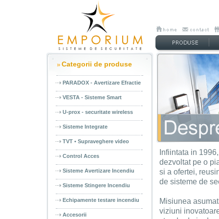
Categorii de produse
PARADOX - Avertizare Efractie
VESTA - Sisteme Smart
U-prox - securitate wireless
Sisteme Integrate
TVT • Supraveghere video
Infiintata in 199
Control Acces
dezvoltat pe o pia
Sisteme Avertizare Incendiu
si a ofertei, reus
de sisteme de se
Sisteme Stingere Incendiu
Echipamente testare incendiu
Misiunea asumata
viziuni inovatoar
Accesorii