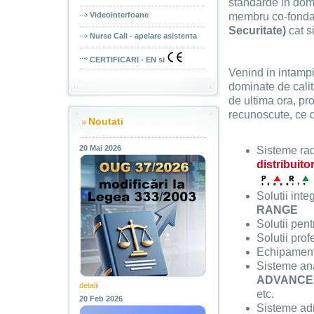
standarde in dome
Videointerfoane
membru co-fonda
Securitate)
cat s
Nurse Call - apelare asistenta
CERTIFICARI - EN si
Venind in intampi
dominate de cali
de ultima ora, pr
recunoscute, ce 
Noutati
20 Mai 2026
Sisteme radi
distribuit
Solutii int
RANGE
Solutii pent
Solutii pro
Echipament
Sisteme ana
ADVANCED
detalii
etc.
20 Feb 2026
Sisteme adre