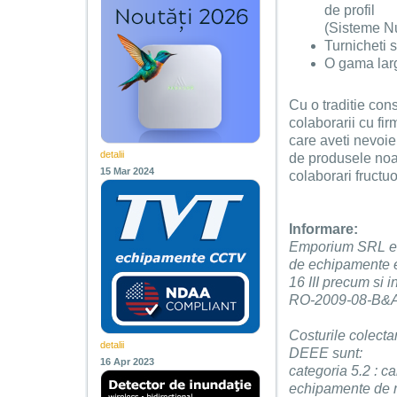
de profil
(Sisteme N
Turnicheti 
O gama larg
Cu o traditie con
colaborarii cu fi
care aveti nevoie
detalii
de produsele noa
15 Mar 2024
colaborari fructu
Informare:
Emporium SRL est
de echipamente e
16 III precum si i
RO-2009-08-B&
Costurile colectari
detalii
DEEE sunt:
16 Apr 2023
categoria 5.2 : c
echipamente de r