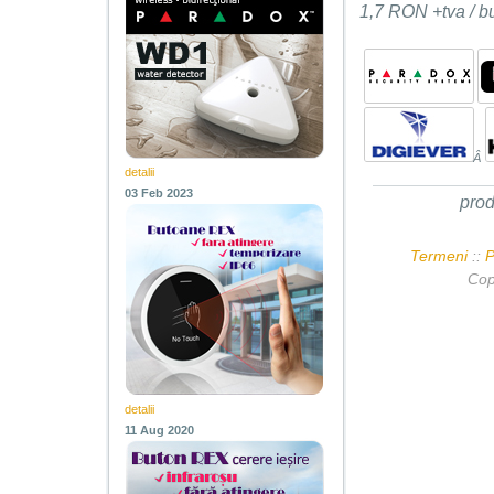
1,7 RON +tva / b
Â
detalii
03 Feb 2023
pro
Termeni
::
P
Cop
detalii
11 Aug 2020