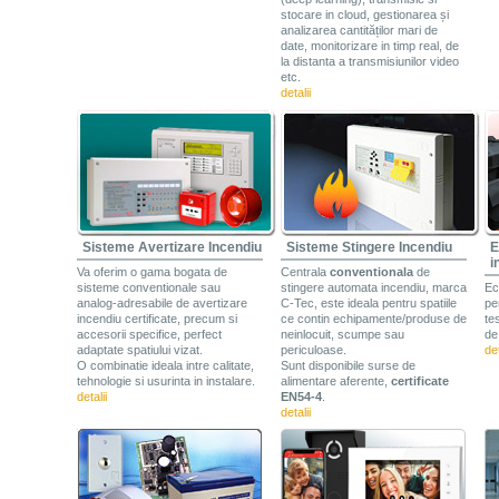
stocare in cloud, gestionarea și
analizarea cantităților mari de
date, monitorizare in timp real, de
la distanta a transmisiunilor video
etc.
detalii
Sisteme Avertizare Incendiu
Sisteme Stingere Incendiu
E
i
Va oferim o gama bogata de
Centrala
conventionala
de
sisteme conventionale sau
stingere automata incendiu, marca
Ec
analog-adresabile de avertizare
C-Tec, este ideala pentru spatiile
pe
incendiu certificate, precum si
ce contin echipamente/produse de
te
accesorii specifice, perfect
neinlocuit, scumpe sau
de
adaptate spatiului vizat.
periculoase.
det
O combinatie ideala intre calitate,
Sunt disponibile surse de
tehnologie si usurinta in instalare.
alimentare aferente,
certificate
detalii
EN54-4
.
detalii