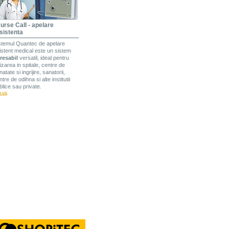
urse Call - apelare
sistenta
stemul Quantec de apelare
istent medical este un sistem
resabil
versatil, ideal pentru
lizarea in spitale, centre de
atate si ingrijire, sanatorii,
tre de odihna si alte institutii
blice sau private.
alii