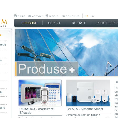
e
actie
ss
U
Pr
so
iu
ef
re
u
ga
in
ndiu
PARADOX - Avertizare
VESTA - Sisteme Smart
de
Efractie
au
Sisteme extrem de fiabile si
fia