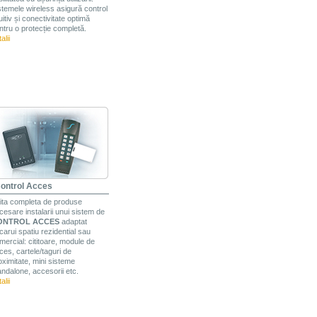
stemele wireless asigură control
uitiv și conectivitate optimă
ntru o protecție completă.
alii
ontrol Acces
ita completa de produse
cesare instalarii unui sistem de
ONTROL ACCES
adaptat
icarui spatiu rezidential sau
mercial: cititoare, module de
ces, cartele/taguri de
oximitate, mini sisteme
andalone, accesorii etc.
alii