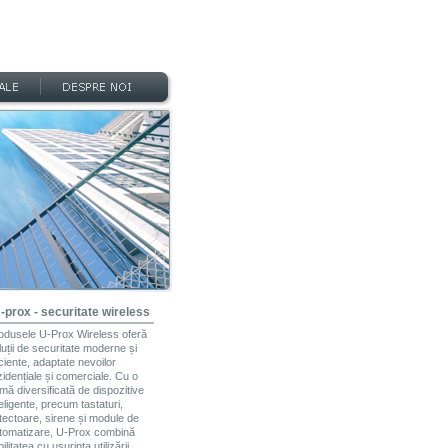
-prox - securitate wireless
odusele U-Prox Wireless oferă
luții de securitate moderne și
iciente, adaptate nevoilor
zidențiale și comerciale. Cu o
mă diversificată de dispozitive
teligente, precum tastaturi,
tectoare, sirene și module de
tomatizare, U-Prox combină
bilitatea cu ușurința utilizării.