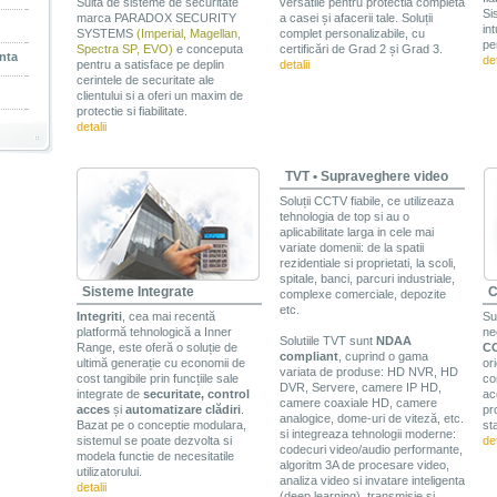
Suita de sisteme de securitate
versatile pentru protectia completa
Si
marca PARADOX SECURITY
a casei și afacerii tale. Soluții
int
SYSTEMS
(Imperial, Magellan,
complet personalizabile, cu
pe
Spectra SP, EVO)
e conceputa
certificări de Grad 2 și Grad 3.
enta
det
pentru a satisface pe deplin
detalii
cerintele de securitate ale
clientului si a oferi un maxim de
protectie si fiabilitate.
detalii
TVT • Supraveghere video
Soluții CCTV fiabile, ce utilizeaza
tehnologia de top si au o
aplicabilitate larga in cele mai
variate domenii: de la spatii
rezidentiale si proprietati, la scoli,
spitale, banci, parcuri industriale,
Sisteme Integrate
C
complexe comerciale, depozite
etc.
Integriti
, cea mai recentă
Su
platformă tehnologică a Inner
ne
Solutiile TVT sunt
NDAA
Range, este oferă o soluție de
C
compliant
, cuprind o gama
ultimă generație cu economii de
or
variata de produse: HD NVR, HD
cost tangibile prin funcțiile sale
co
DVR, Servere, camere IP HD,
integrate de
securitate, control
ac
camere coaxiale HD, camere
acces
și
automatizare clădiri
.
pr
analogice, dome-uri de viteză, etc.
Bazat pe o conceptie modulara,
st
si integreaza tehnologii moderne:
sistemul se poate dezvolta si
det
codecuri video/audio performante,
modela functie de necesitatile
algoritm 3A de procesare video,
utilizatorului.
analiza video si invatare inteligenta
detalii
(deep learning), transmisie si