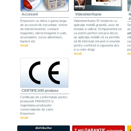
Accesorii
Videointerfoane
N
a
Emporium va ofera o gama larga
Videointerfoane IP moderne cu
de accesorii de securitate: sirene
aplicație mobilă gratuită, usor de
Si
de interior/exterior, contacti
instalat si utilizat. Echipamentul se
as
magnetici, electromagneti si yale,
va potrivi perfect oricarui decor,
ad
acumulatori, surse alimentare,
iar aplicația mobilă vă va permite
uti
bariere etc.
să fiti informati oricand si oriunde
san
detalii
pentru confortul si siguranta dvs.
cen
si a celor dragi.
pu
detalii
det
CERTIFICARI produse
Certificate de conformitate pentru
produsele PARADOX si
majoritatea produselor
comercializate de catre
Emporium.
detalii