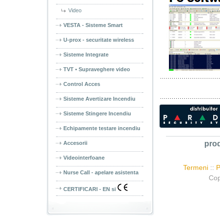
Video
VESTA - Sisteme Smart
U-prox - securitate wireless
Sisteme Integrate
TVT • Supraveghere video
Control Acces
Sisteme Avertizare Incendiu
Sisteme Stingere Incendiu
Echipamente testare incendiu
pro
Accesorii
Videointerfoane
Termeni
::
P
Nurse Call - apelare asistenta
Cop
CERTIFICARI - EN si