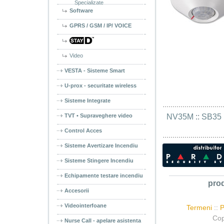
Specializate
Software
GPRS / GSM / IP/ VOICE
Video
VESTA - Sisteme Smart
U-prox - securitate wireless
Sisteme Integrate
TVT • Supraveghere video
NV35M
 :: 
SB35
 
Control Acces
Sisteme Avertizare Incendiu
Sisteme Stingere Incendiu
Echipamente testare incendiu
pro
Accesorii
Videointerfoane
Termeni
::
P
Cop
Nurse Call - apelare asistenta