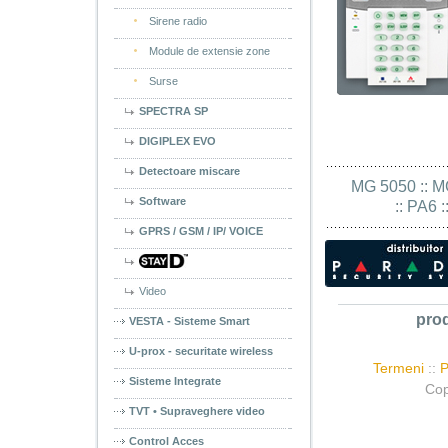
Sirene radio
Module de extensie zone
Surse
SPECTRA SP
DIGIPLEX EVO
Detectoare miscare
MG 5050
 :: 
M
Software
 :: 
PA6
 :
GPRS / GSM / IP/ VOICE
Video
pro
VESTA - Sisteme Smart
U-prox - securitate wireless
Termeni
::
P
Sisteme Integrate
Cop
TVT • Supraveghere video
Control Acces